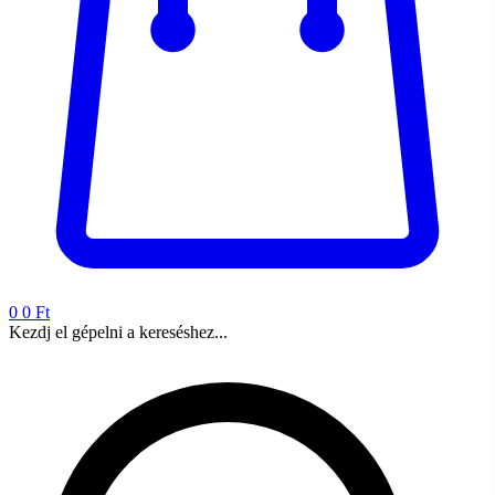
0
0 Ft
Kezdj el gépelni a kereséshez...