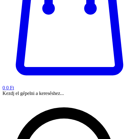
0
0 Ft
Kezdj el gépelni a kereséshez...