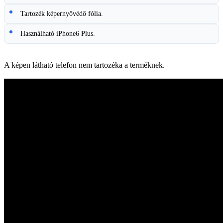
Tartozék képernyővédő fólia.
Használható iPhone6 Plus.
A képen látható telefon nem tartozéka a terméknek.