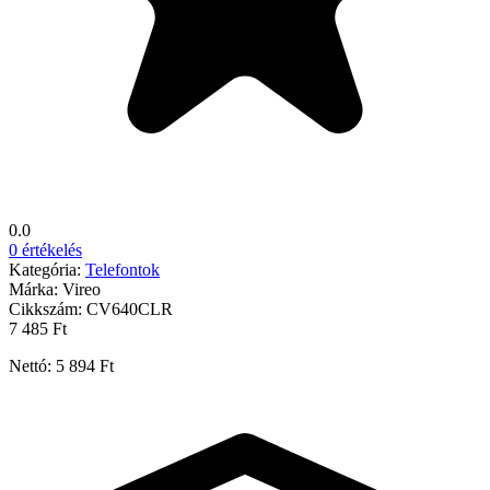
0.0
0 értékelés
Kategória:
Telefontok
Márka:
Vireo
Cikkszám:
CV640CLR
7 485 Ft
Nettó: 5 894 Ft