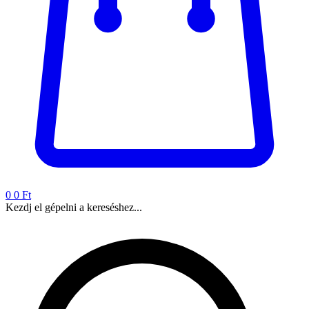
0
0 Ft
Kezdj el gépelni a kereséshez...