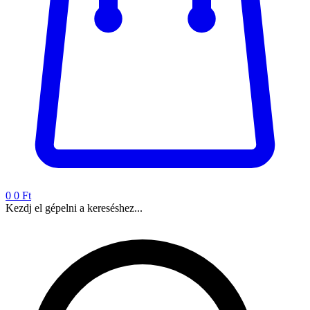
0
0 Ft
Kezdj el gépelni a kereséshez...