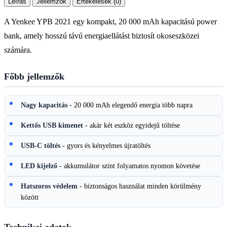
Leírás
Jellemzők
Értékelések (0)
A Yenkee YPB 2021 egy kompakt, 20 000 mAh kapacitású power
bank, amely hosszú távú energiaellátást biztosít okoseszközei
számára.
Főbb jellemzők
Nagy kapacitás
- 20 000 mAh elegendő energia több napra
Kettős USB kimenet
- akár két eszköz egyidejű töltése
USB-C töltés
- gyors és kényelmes újratöltés
LED kijelző
- akkumulátor szint folyamatos nyomon követése
Hatszoros védelem
- biztonságos használat minden körülmény
között
Technikai adatok