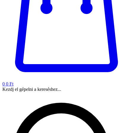
0
0 Ft
Kezdj el gépelni a kereséshez...