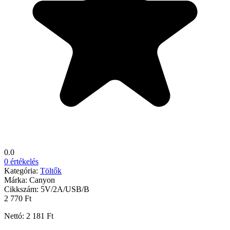
0.0
0 értékelés
Kategória:
Töltők
Márka:
Canyon
Cikkszám:
5V/2A/USB/B
2 770 Ft
Nettó: 2 181 Ft