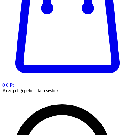
0
0 Ft
Kezdj el gépelni a kereséshez...